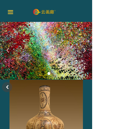
끀
넳
넲
낒