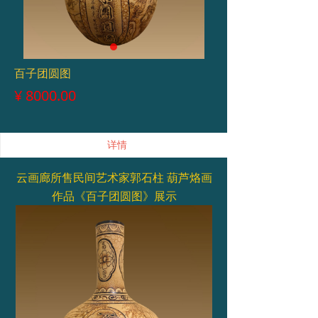
百子团圆图
¥
8000.00
详情
云画廊所售民间艺术家郭石柱 葫芦烙画
作品《百子团圆图》展示