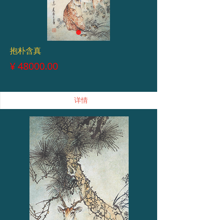
抱朴含真
¥
48000.00
详情