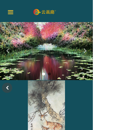
끀
넳
넲
낒