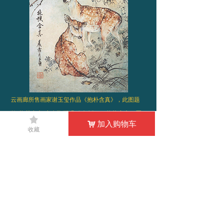
云画廊所售画家谢玉玺作品《抱朴含真》，此图题
款“抱朴含真”出自陶渊明《劝农》：“悠悠上古，厥
끄
加入购物车
낙
初生民。傲然自足，抱朴含真。”图绘一株古松，两
收藏
鹿栖息，造型严谨，栩栩如生。图中松鹿组合，寓意
美好，气氛幽静清香，颇有野趣。