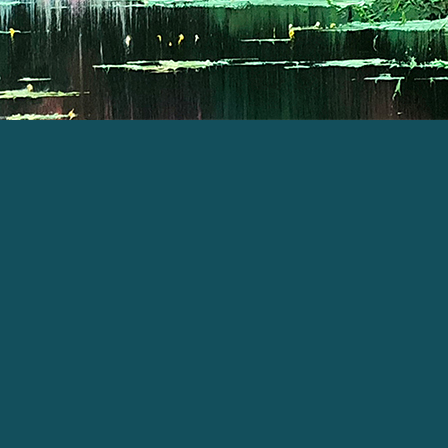
e:productSlideBind Error:未将对象引用设置到对象的实例。