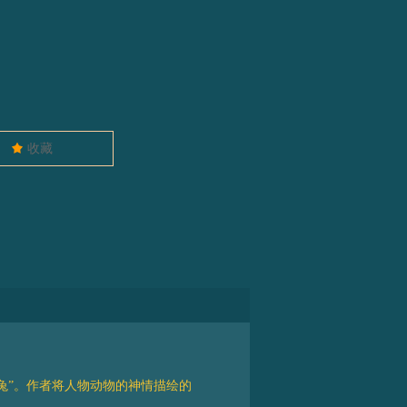
끄
收藏
兔”。作者将人物动物的神情描绘的