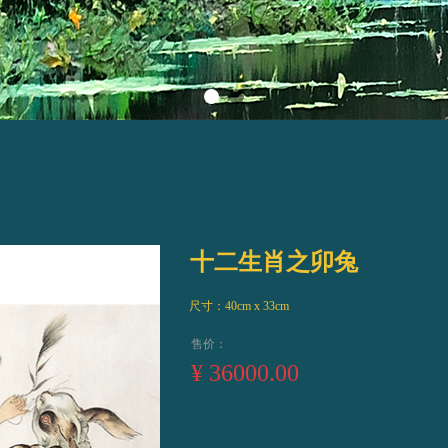
ideBind,StyleName:Style1,ColorName:Item0,Message:InitError, ControlTyp
十二生肖之卯兔
尺寸：40cm x 33cm
售价：
¥
36000.00