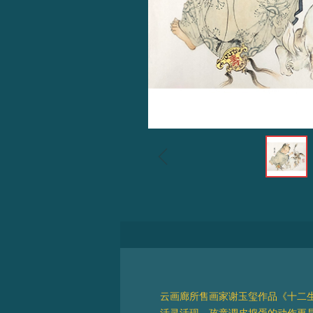
ꁆ
云画廊所售画家谢玉玺作品《十二生