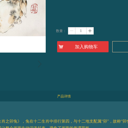
数量：
ꄷ
ꄸ
낙
加入购物车
ꁇ
产品详情
肖之卯兔》，兔在十二生肖中排行第四，与十二地支配属“卯”，故称“卯