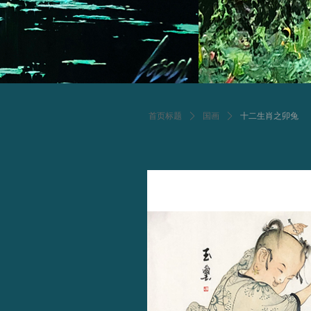
Control Render Error!ControlType:productSl
首页标题
ꄲ
国画
ꄲ
十二生肖之卯兔