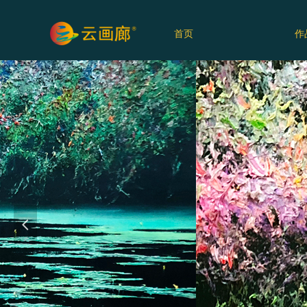
首页
作
넳